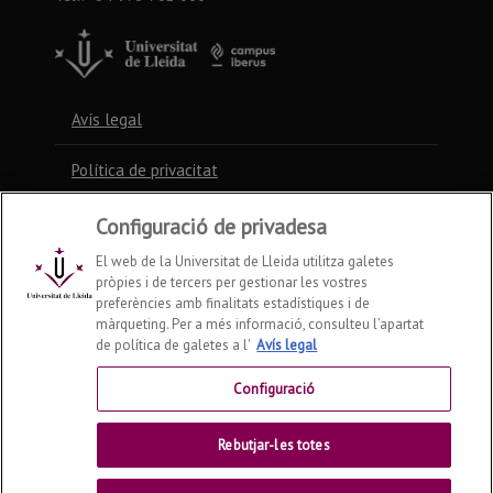
Avís legal
Política de privacitat
Política de cookies
Configuració de privadesa
El web de la Universitat de Lleida utilitza galetes
pròpies i de tercers per gestionar les vostres
Contacte
preferències amb finalitats estadístiques i de
màrqueting. Per a més informació, consulteu l’apartat
de política de galetes a l'
Avís legal
Preguntes freqüents
Configuració
Accessibilitat
Rebutjar-les totes
Mapa web