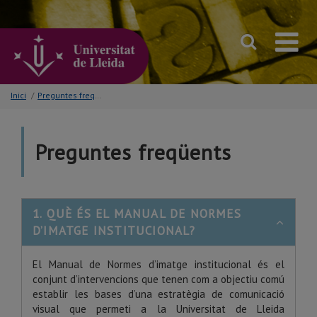
Anar
al
contingut
principal
de
la
pàgina
Inici
/
Preguntes freqüents
Preguntes freqüents
1. QUÈ ÉS EL MANUAL DE NORMES
D’IMATGE INSTITUCIONAL?
El Manual de Normes d’imatge institucional és el
conjunt d’intervencions que tenen com a objectiu comú
establir les bases d’una estratègia de comunicació
visual que permeti a la Universitat de Lleida