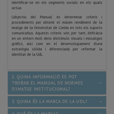
identificar-se en els segments socials en els quals
actua.
L’objectiu del Manual és determinar criteris i
procediments per obtenir el màxim rendiment de la
imatge de la Universitat de Lleida en tots els suports
comunicatius. Aquests criteris són, per tant, d’eficàcia
en un entorn molt dens d’estímuls visuals i missatges
gràfics, així com en el desenvolupament d’una
estratègia sòlida i diferenciada per refermar la
identitat de la UdL.
2. QUINA INFORMACIÓ ES POT
TROBAR EL MANUAL DE NORMES
D’IMATGE INSTITUCIONAL?
3. QUINA ÉS LA MARCA DE LA UDL?
4. QUÈ ÉS LA MARCA?