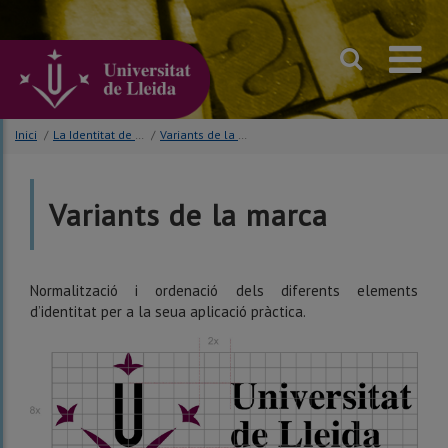
Anar
al
contingut
principal
de
la
pàgina
Inici
/
La Identitat de marca UdL
/
Variants de la marca
Variants de la marca
Normalització i ordenació dels diferents elements
d’identitat per a la seua aplicació pràctica.