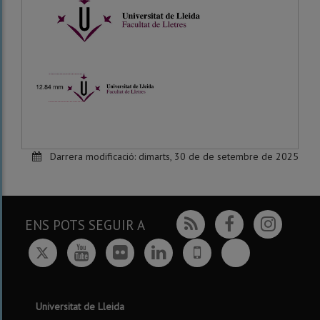
Darrera modificació:
dimarts, 30 de de setembre de 2025
Rss
Facebook
Insta
ENS POTS SEGUIR A
Twitter
Bluesky
Youtube
Flickr
Linkedin
UdL
App
Universitat de Lleida