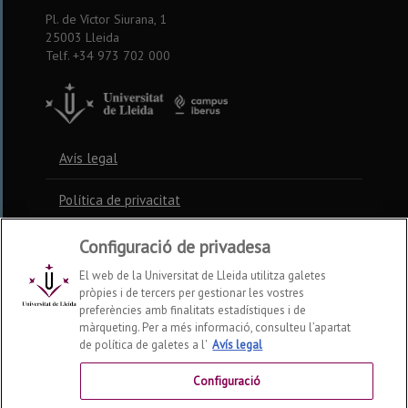
Pl. de Víctor Siurana, 1
25003 Lleida
Telf. +34 973 702 000
Avís legal
Política de privacitat
Política de cookies
Configuració de privadesa
El web de la Universitat de Lleida utilitza galetes
pròpies i de tercers per gestionar les vostres
Contacte
preferències amb finalitats estadístiques i de
màrqueting. Per a més informació, consulteu l’apartat
de política de galetes a l'
Avís legal
Preguntes freqüents
Configuració
Accessibilitat