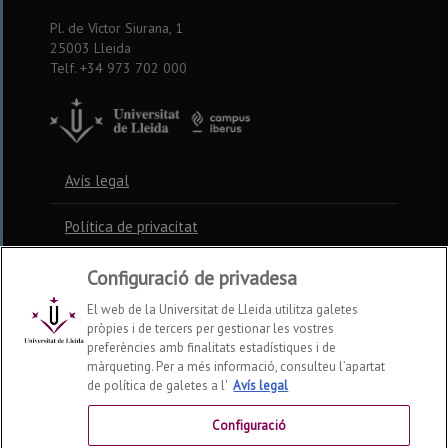
Pl. de Víctor Siurana, 1
25003 Lleida
Telf. +34 973 702 000
Avís legal
Política de privacitat
Política de cookies
Configuració de privadesa
El web de la Universitat de Lleida utilitza galetes
pròpies i de tercers per gestionar les vostres
Contacte
preferències amb finalitats estadístiques i de
màrqueting. Per a més informació, consulteu l’apartat
de política de galetes a l'
Avís legal
Preguntes freqüents
Configuració
Accessibilitat