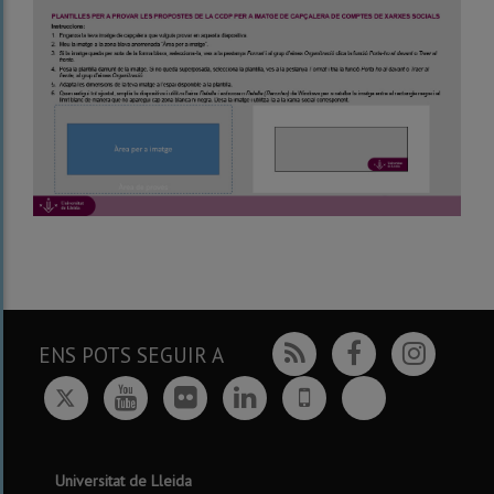
Rss
Facebook
Insta
ENS POTS SEGUIR A
Twitter
Bluesky
Youtube
Flickr
Linkedin
UdL
App
Universitat de Lleida