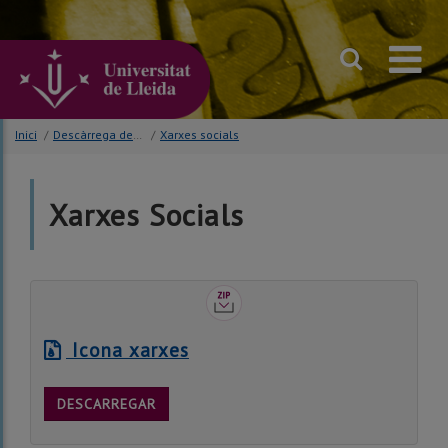
Anar
al
contingut
principal
de
la
pàgina
Inici
/
Descàrrega de la marca
/
Xarxes socials
Xarxes Socials
Icona xarxes
DESCARREGAR