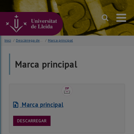
Anar
al
contingut
principal
de
la
pàgina
Inici
/
Descàrrega de la marca
/
Marca principal
Marca principal
Marca principal
DESCARREGAR