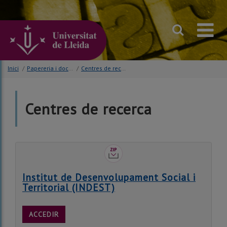
Anar
al
contingut
principal
de
la
pàgina
Inici
/
Papereria i documentació
/
Centres de recerca
Centres de recerca
Institut de Desenvolupament Social i
Territorial (INDEST)
ACCEDIR