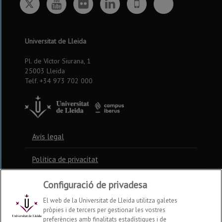
Twitter
Bluesky
Youtube
Flickr
Linkedin
UdL
App
Universitat de Lleida
Pl. de Víctor Siurana, 1
25003 Lleida
Telf. +34 973 702 000
Avís legal
Política de privacitat
Política de cookies
Configuració de privadesa
El web de la Universitat de Lleida utilitza galetes
pròpies i de tercers per gestionar les vostres
Contacte
preferències amb finalitats estadístiques i de