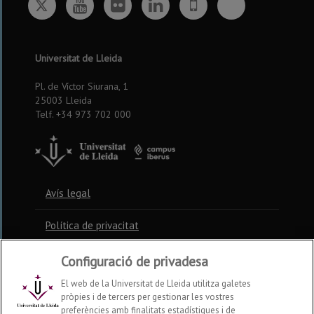
Twitter
Bluesky
Youtube
Flickr
Linkedin
UdL
App
Universitat de Lleida
Pl. de Víctor Siurana, 1
25003 Lleida
Telf. +34 973 702 000
Avís legal
Política de privacitat
Política de cookies
Configuració de privadesa
El web de la Universitat de Lleida utilitza galetes
pròpies i de tercers per gestionar les vostres
Contacte
preferències amb finalitats estadístiques i de