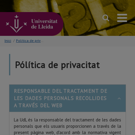
Anar
al
contingut
principal
de
la
pàgina
Inici
/
Política de privacitat
Pólítica de privacitat
RESPONSABLE DEL TRACTAMENT DE
LES DADES PERSONALS RECOLLIDES
A TRAVÉS DEL WEB
La UdL és la responsable del tractament de les dades
personals que els usuaris proporcionen a través de la
present pàgina web, d'acord amb la normativa vigent