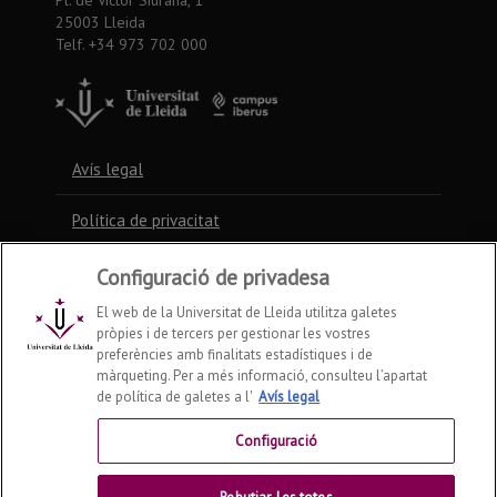
25003 Lleida
Telf. +34 973 702 000
Avís legal
Política de privacitat
Política de cookies
Configuració de privadesa
El web de la Universitat de Lleida utilitza galetes
pròpies i de tercers per gestionar les vostres
Contacte
preferències amb finalitats estadístiques i de
màrqueting. Per a més informació, consulteu l’apartat
de política de galetes a l'
Avís legal
Preguntes freqüents
Configuració
Accessibilitat