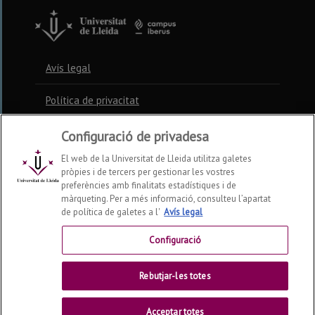
Avís legal
Política de privacitat
Política de cookies
Configuració de privadesa
El web de la Universitat de Lleida utilitza galetes
pròpies i de tercers per gestionar les vostres
Contacte
preferències amb finalitats estadístiques i de
màrqueting. Per a més informació, consulteu l’apartat
de política de galetes a l'
Avís legal
Preguntes freqüents
Configuració
Accessibilitat
Rebutjar-les totes
Mapa web
Acceptar totes