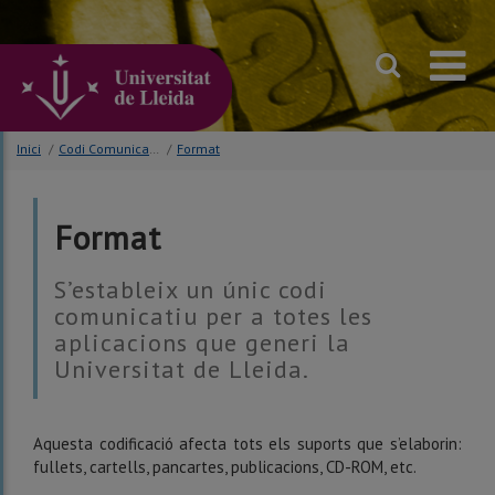
Anar
al
contingut
principal
de
la
pàgina
Inici
/
Codi Comunicatiu
/
Format
Format
S’estableix un únic codi
comunicatiu per a totes les
aplicacions que generi la
Universitat de Lleida.
Aquesta codificació afecta tots els suports que s’elaborin:
fullets, cartells, pancartes, publicacions, CD-ROM, etc.