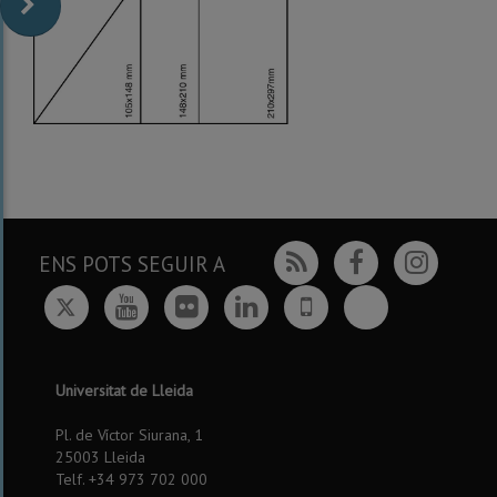
Rss
Facebook
Insta
ENS POTS SEGUIR A
Twitter
Bluesky
Youtube
Flickr
Linkedin
UdL
App
Universitat de Lleida
Pl. de Víctor Siurana, 1
25003 Lleida
Telf. +34 973 702 000