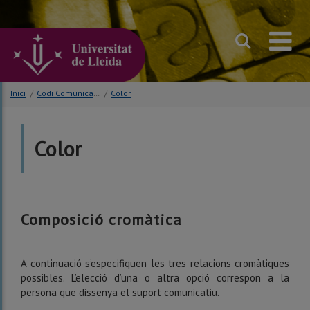
Anar
al
contingut
principal
de
la
pàgina
Inici
/
Codi Comunicatiu
/
Color
Color
Composició cromàtica
A continuació s’especifiquen les tres relacions cromàtiques
possibles. L’elecció d’una o altra opció correspon a la
persona que dissenya el suport comunicatiu.